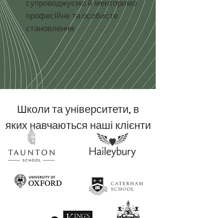
супроводжуємо й менторимо
професійне та особисте
становлення
Школи та університети, в
яких навчаються наші клієнти
Більше про компанію