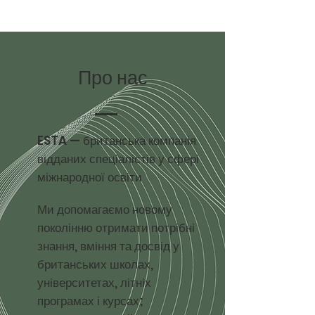
Про нас
ESTA — британська компанія
відданих спеціалістів у сфері
міжнародної освіти
Ми допомагаємо новому
поколінню отримати потрібні
знання, вміння та досвід у
британських школах,
університетах, літніх
програмах і курсах;